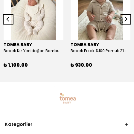
TOMEA BABY
TOMEA BABY
Bebek Kız Yenidoğan Bambu 5'li Set - Nefes Alan Kumaş
Bebek Erkek %100 Pamuk 2'Li Şort-Tshirt Takım - Nefes Alan Kumaş
₺ 1,100.00
₺ 930.00
Kategoriler