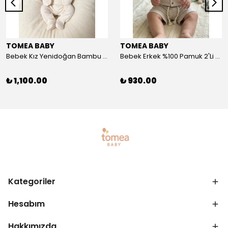
TOMEA BABY
TOMEA BABY
Bebek Kız Yenidoğan Bambu 5'li Set - Nefes Alan Kumaş
Bebek Erkek %100 Pamuk 2'Li Şort-Tshirt Takım - Nefes Alan Kumaş
₺ 1,100.00
₺ 930.00
Kategoriler
Hesabım
Hakkımızda