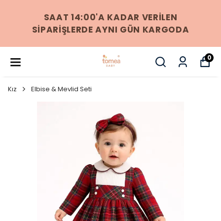
256 BIT SSL SERTIFIKASI ILE %100
GÜVENLI ÖDEME
0
Kız
Elbise & Mevlid Seti