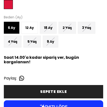
Beden (Ay)
6 Ay
12 Ay
18 Ay
2 Yaş
3 Yaş
4 Yaş
5 Yaş
9 Ay
Saat 14.00'a kadar sipariş ver, bugün
kargolansın!
Paylaş
:
SEPETE EKLE