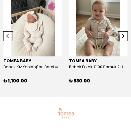
TOMEA BABY
TOMEA BABY
Bebek Kız Yenidoğan Bambu 5'li Set - Nefes Alan Kumaş
Bebek Erkek %100 Pamuk 2'Li Şort-Tshirt Takım - Nefes Alan Kumaş
₺ 1,100.00
₺ 930.00