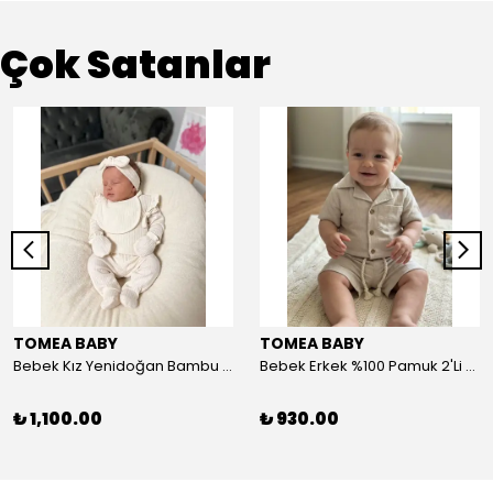
Çok Satanlar
TOMEA BABY
TOMEA BABY
Bebek Kız Yenidoğan Bambu 5'li Set - Nefes Alan Kumaş
Bebek Erkek %100 Pamuk 2'Li Şort-Tshirt Takım - Nefes Alan Kumaş
₺ 1,100.00
₺ 930.00