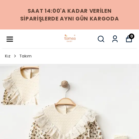
256 BIT SSL SERTIFIKASI ILE %100
GÜVENLI ÖDEME
0
Kız
Takım