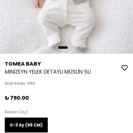
TOMEA BABY
MİNİZEYN YELEK DETAYLI MÜSLİN 5Lİ
Ürün Kodu
:
1160
₺ 790.00
Beden (Ay)
0-3 Ay (56 CM)