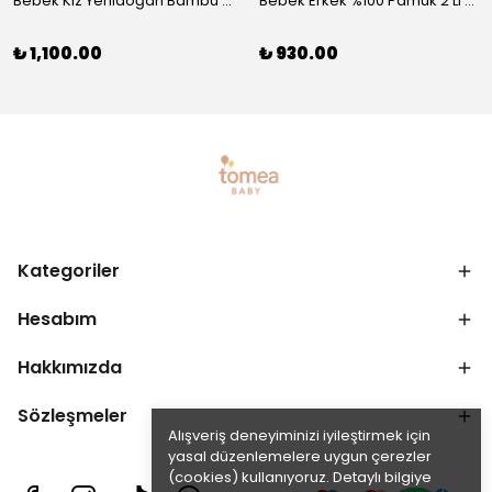
Bebek Kız Yenidoğan Bambu 5'li Set - Nefes Alan Kumaş
Bebek Erkek %100 Pamuk 2'Li Şort-Tshirt Takım - Nefes Alan Kumaş
₺ 1,100.00
₺ 930.00
Kategoriler
Hesabım
Hakkımızda
Sözleşmeler
Alışveriş deneyiminizi iyileştirmek için
yasal düzenlemelere uygun çerezler
(cookies) kullanıyoruz. Detaylı bilgiye