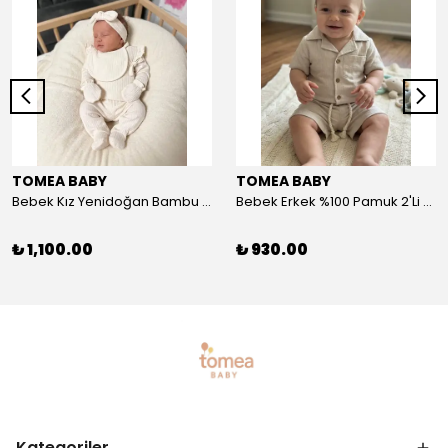
TOMEA BABY
TOMEA BABY
Bebek Kız Yenidoğan Bambu 5'li Set - Nefes Alan Kumaş
Bebek Erkek %100 Pamuk 2'Li Şort-Tshirt Takım - Nefes Alan Kumaş
₺ 1,100.00
₺ 930.00
Kategoriler