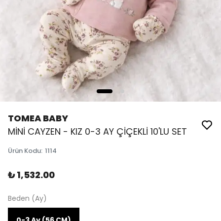
TOMEA BABY
MİNİ CAYZEN - KIZ 0-3 AY ÇİÇEKLİ 10'LU SET
Ürün Kodu
:
1114
₺ 1,532.00
Beden (Ay)
0-3 Ay (56 CM)