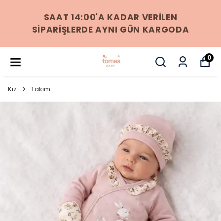
256 BIT SSL SERTIFIKASI ILE %100
GÜVENLI ÖDEME
0
Kız
Takım