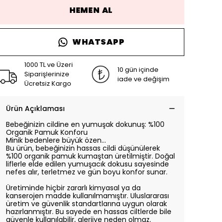
HEMEN AL
WHATSAPP
1000 TL ve Üzeri
10 gün içinde
Siparişlerinize
iade ve değişim
Ücretsiz Kargo
Ürün Açıklaması
Bebeğinizin cildine en yumuşak dokunuş: %100
Organik Pamuk Konforu
Minik bedenlere büyük özen…
Bu ürün, bebeğinizin hassas cildi düşünülerek
%100 organik pamuk kumaştan üretilmiştir. Doğal
liflerle elde edilen yumuşacık dokusu sayesinde
nefes alır, terletmez ve gün boyu konfor sunar.
Üretiminde hiçbir zararlı kimyasal ya da
kanserojen madde kullanılmamıştır. Uluslararası
üretim ve güvenlik standartlarına uygun olarak
hazırlanmıştır. Bu sayede en hassas ciltlerde bile
güvenle kullanılabilir, alerjiye neden olmaz.