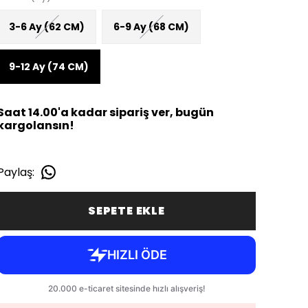
3-6 Ay (62 CM)
6-9 Ay (68 CM)
9-12 Ay (74 CM)
Saat 14.00'a kadar sipariş ver, bugün
kargolansın!
Paylaş
:
SEPETE EKLE