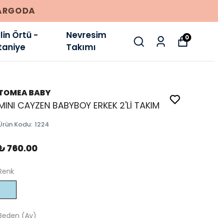
E
in Örtü -
Nevresim
0
taniye
Takımı
TOMEA BABY
MINI CAYZEN BABYBOY ERKEK 2'Lİ TAKIM
Ürün Kodu
:
1224
₺ 760.00
Renk
Beden (Ay)