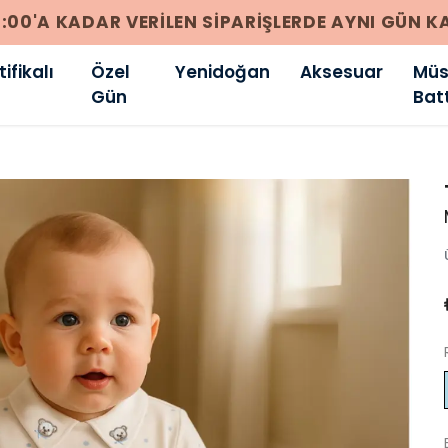
256 BIT SSL SERTIFIKASI ILE %100 GÜVENLI ÖDEM
ifikalı
Özel
Yenidoğan
Aksesuar
Müsl
Gün
Bat