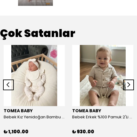
Çok Satanlar
TOMEA BABY
TOMEA BABY
Bebek Kız Yenidoğan Bambu 5'li Set - Nefes Alan Kumaş
Bebek Erkek %100 Pamuk 2'Li Şort-Tshirt Takım - Nefes Alan Kumaş
₺ 1,100.00
₺ 930.00