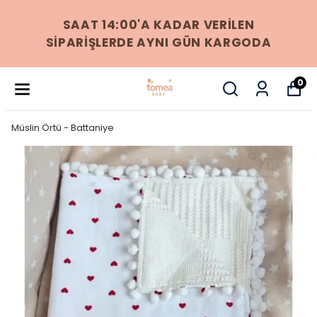
256 BIT SSL SERTIFIKASI ILE %100
GÜVENLI ÖDEME
0
Müslin Örtü - Battaniye