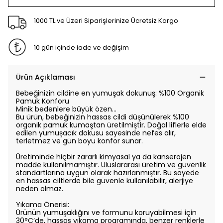
1000 TL ve Üzeri Siparişlerinize Ücretsiz Kargo
10 gün içinde iade ve değişim
Ürün Açıklaması
Bebeğinizin cildine en yumuşak dokunuş: %100 Organik
Pamuk Konforu
Minik bedenlere büyük özen…
Bu ürün, bebeğinizin hassas cildi düşünülerek %100
organik pamuk kumaştan üretilmiştir. Doğal liflerle elde
edilen yumuşacık dokusu sayesinde nefes alır,
terletmez ve gün boyu konfor sunar.
Üretiminde hiçbir zararlı kimyasal ya da kanserojen
madde kullanılmamıştır. Uluslararası üretim ve güvenlik
standartlarına uygun olarak hazırlanmıştır. Bu sayede
en hassas ciltlerde bile güvenle kullanılabilir, alerjiye
neden olmaz.
Yıkama Önerisi:
Ürünün yumuşaklığını ve formunu koruyabilmesi için
30°C’de, hassas yıkama programında, benzer renklerle