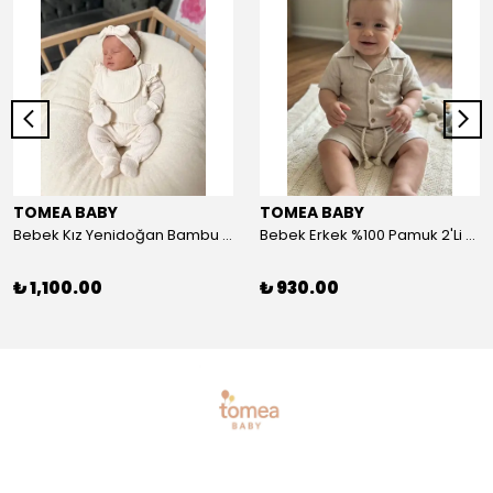
TOMEA BABY
TOMEA BABY
Bebek Kız Yenidoğan Bambu 5'li Set - Nefes Alan Kumaş
Bebek Erkek %100 Pamuk 2'Li Şort-Tshirt Takım - Nefes Alan Kumaş
₺ 1,100.00
₺ 930.00