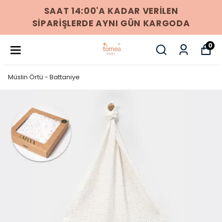
256 BIT SSL SERTIFIKASI ILE %100
GÜVENLI ÖDEME
0
Müslin Örtü - Battaniye