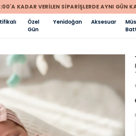
256 BIT SSL SERTIFIKASI ILE %100 GÜVENLI ÖDEM
ifikalı
Özel
Yenidoğan
Aksesuar
Müsl
Gün
Bat