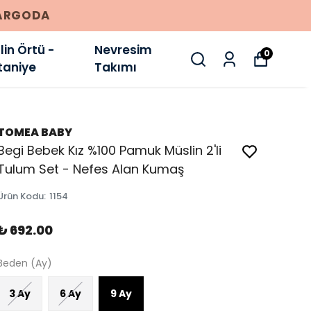
E
in Örtü -
Nevresim
0
taniye
Takımı
TOMEA BABY
Begi Bebek Kız %100 Pamuk Müslin 2'li
Tulum Set - Nefes Alan Kumaş
Ürün Kodu
:
1154
₺ 692.00
Beden (Ay)
3 Ay
6 Ay
9 Ay