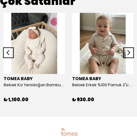
Çok Satanlar
TOMEA BABY
TOMEA BABY
Bebek Kız Yenidoğan Bambu 5'li Set - Nefes Alan Kumaş
Bebek Erkek %100 Pamuk 2'Li Şort-Tshirt Takım - Nefes Alan Kumaş
₺ 1,100.00
₺ 930.00