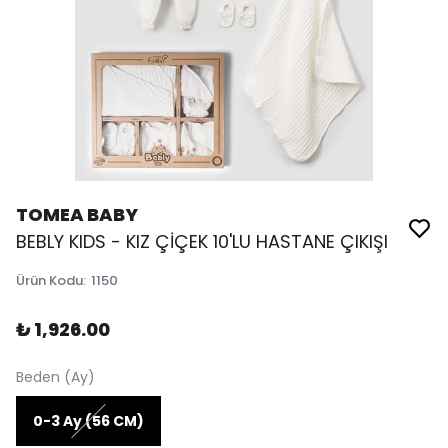
TOMEA BABY
BEBLY KIDS - KIZ ÇİÇEK 10'LU HASTANE ÇIKIŞI
Ürün Kodu
:
1150
₺ 1,926.00
Beden (Ay)
0-3 Ay (56 CM)