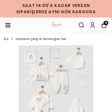
256 BIT SSL SERTIFIKASI ILE %100
GÜVENLI ÖDEME
0
Kız
Hastane Çıkışı & Yenidoğan Set