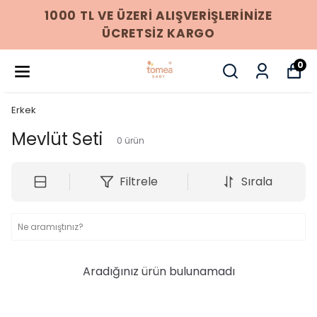
1000 TL VE ÜZERI ALIŞVERIŞLERINIZE
ÜCRETSIZ KARGO
0
Erkek
Mevlüt Seti
0
ürün
Filtrele
Sırala
Aradığınız ürün bulunamadı